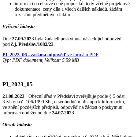
informaci o celkové ceně propustků, tedy včetně projektové
dokumentace, ceny díla a všech dalších nákladů, žádám
o zasláni předmětných faktur
Vyřízení žádosti:
Dne
27.09.2023
byla žadateli poskytnuta následující odpověď
pod
č.j. Předslav/1082/23
.
PI_2023_06 - zaslaná odpověď
ve formátu PDF
Typ: PDF dokument, Velikost: 5.59 MB
PI_2023_05
21.08.2023
- Obecní úřad v Předslavi zveřejňuje podle § 5 odst.
3 zákona č. 106/1999 Sb., o svobodném přístupu k informacím,
ve znění pozdějších předpisů, odpověď na žádost o poskytnutí
informací obdrženou dne
24.07.2023
.
Obsah žádosti:
objednávka na dočištění pozemku p.č. 67/3 v k.ú. Měcholupy