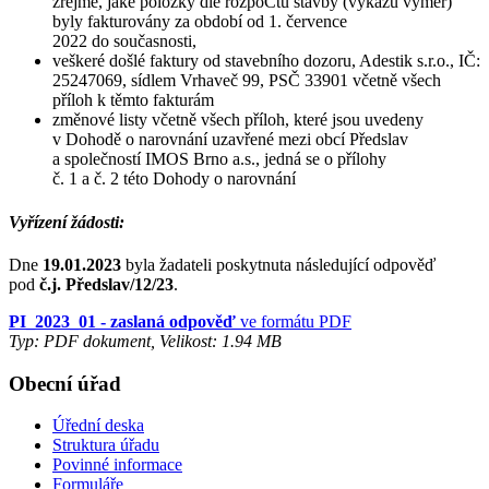
zřejmé, jaké položky dle rozpoČtu stavby (výkazu výměr)
byly fakturovány za období od 1. července
2022 do současnosti,
veškeré došlé faktury od stavebního dozoru, Adestik s.r.o., IČ:
25247069, sídlem Vrhaveč 99, PSČ 33901 včetně všech
příloh k těmto fakturám
změnové listy včetně všech příloh, které jsou uvedeny
v Dohodě o narovnání uzavřené mezi obcí Předslav
a společností IMOS Brno a.s., jedná se o přílohy
č. 1 a č. 2 této Dohody o narovnání
Vyřízení žádosti:
Dne
19.01.2023
byla žadateli poskytnuta následující odpověď
pod
č.j. Předslav/12/23
.
PI_2023_01 - zaslaná odpověď
ve formátu PDF
Typ: PDF dokument, Velikost: 1.94 MB
Obecní úřad
Úřední deska
Struktura úřadu
Povinné informace
Formuláře