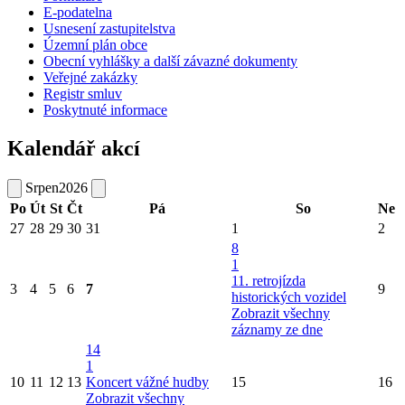
E-podatelna
Usnesení zastupitelstva
Územní plán obce
Obecní vyhlášky a další závazné dokumenty
Veřejné zakázky
Registr smluv
Poskytnuté informace
Kalendář akcí
Srpen
2026
Po
Út
St
Čt
Pá
So
Ne
27
28
29
30
31
1
2
8
1
11. retrojízda
3
4
5
6
7
9
historických vozidel
Zobrazit všechny
záznamy ze dne
14
1
10
11
12
13
Koncert vážné hudby
15
16
Zobrazit všechny