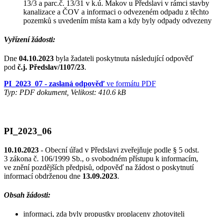
13/3 a parc.č. 13/31 v k.ú. Makov u Předslavi v rámci stavby
kanalizace a ČOV a informaci o odvezeném odpadu z těchto
pozemků s uvedením místa kam a kdy byly odpady odvezeny
Vyřízení žádosti:
Dne
04.10.2023
byla žadateli poskytnuta následující odpověď
pod
č.j. Předslav/1107/23
.
PI_2023_07 - zaslaná odpověď
ve formátu PDF
Typ: PDF dokument, Velikost: 410.6 kB
PI_2023_06
10.10.2023
- Obecní úřad v Předslavi zveřejňuje podle § 5 odst.
3 zákona č. 106/1999 Sb., o svobodném přístupu k informacím,
ve znění pozdějších předpisů, odpověď na žádost o poskytnutí
informací obdrženou dne
13.09.2023
.
Obsah žádosti:
informaci, zda byly propustky proplaceny zhotoviteli