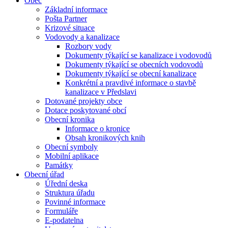
Obec
Základní informace
Pošta Partner
Krizové situace
Vodovody a kanalizace
Rozbory vody
Dokumenty týkající se kanalizace i vodovodů
Dokumenty týkající se obecních vodovodů
Dokumenty týkající se obecní kanalizace
Konkrétní a pravdivé informace o stavbě
kanalizace v Předslavi
Dotované projekty obce
Dotace poskytované obcí
Obecní kronika
Informace o kronice
Obsah kronikových knih
Obecní symboly
Mobilní aplikace
Památky
Obecní úřad
Úřední deska
Struktura úřadu
Povinné informace
Formuláře
E-podatelna