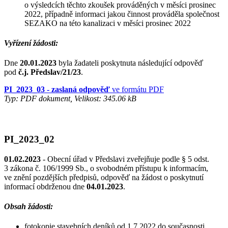
o výsledcích těchto zkoušek prováděných v měsíci prosinec
2022, případně informaci jakou činnost prováděla společnost
SEZAKO na této kanalizaci v měsíci prosinec 2022
Vyřízení žádosti:
Dne
20.01.2023
byla žadateli poskytnuta následující odpověď
pod
č.j. Předslav/21/23
.
PI_2023_03 - zaslaná odpověď
ve formátu PDF
Typ: PDF dokument, Velikost: 345.06 kB
PI_2023_02
01.02.2023
- Obecní úřad v Předslavi zveřejňuje podle § 5 odst.
3 zákona č. 106/1999 Sb., o svobodném přístupu k informacím,
ve znění pozdějších předpisů, odpověď na žádost o poskytnutí
informací obdrženou dne
04.01.2023
.
Obsah žádosti:
fotokopie stavebních deníků od 1.7.2022 do současnosti