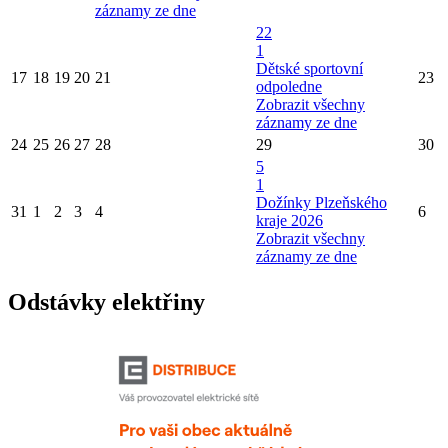
záznamy ze dne
22
1
Dětské sportovní
17
18
19
20
21
23
odpoledne
Zobrazit všechny
záznamy ze dne
24
25
26
27
28
29
30
5
1
Dožínky Plzeňského
31
1
2
3
4
6
kraje 2026
Zobrazit všechny
záznamy ze dne
Odstávky elektřiny