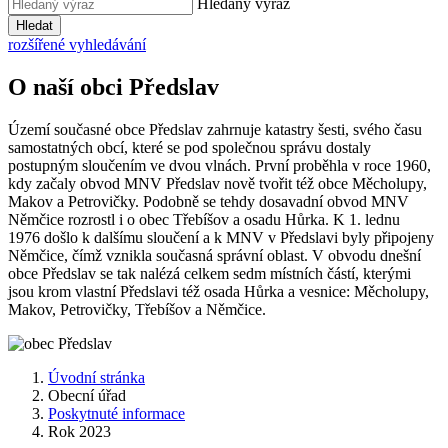
Hledaný výraz
Hledat
rozšířené vyhledávání
O naší obci Předslav
Území současné obce Předslav zahrnuje katastry šesti, svého času
samostatných obcí, které se pod společnou správu dostaly
postupným sloučením ve dvou vlnách. První proběhla v roce 1960,
kdy začaly obvod MNV Předslav nově tvořit též obce Měcholupy,
Makov a Petrovičky. Podobně se tehdy dosavadní obvod MNV
Němčice rozrostl i o obec Třebíšov a osadu Hůrka. K 1. lednu
1976 došlo k dalšímu sloučení a k MNV v Předslavi byly připojeny
Němčice, čímž vznikla současná správní oblast. V obvodu dnešní
obce Předslav se tak nalézá celkem sedm místních částí, kterými
jsou krom vlastní Předslavi též osada Hůrka a vesnice: Měcholupy,
Makov, Petrovičky, Třebíšov a Němčice.
Úvodní stránka
Obecní úřad
Poskytnuté informace
Rok 2023