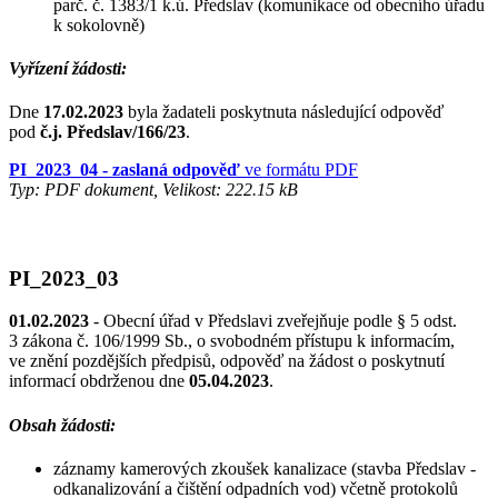
parč. č. 1383/1 k.ú. Předslav (komunikace od obecního úřadu
k sokolovně)
Vyřízení žádosti:
Dne
17.02.2023
byla žadateli poskytnuta následující odpověď
pod
č.j. Předslav/166/23
.
PI_2023_04 - zaslaná odpověď
ve formátu PDF
Typ: PDF dokument, Velikost: 222.15 kB
PI_2023_03
01.02.2023
- Obecní úřad v Předslavi zveřejňuje podle § 5 odst.
3 zákona č. 106/1999 Sb., o svobodném přístupu k informacím,
ve znění pozdějších předpisů, odpověď na žádost o poskytnutí
informací obdrženou dne
05.04.2023
.
Obsah žádosti:
záznamy kamerových zkoušek kanalizace (stavba Předslav -
odkanalizování a čištění odpadních vod) včetně protokolů