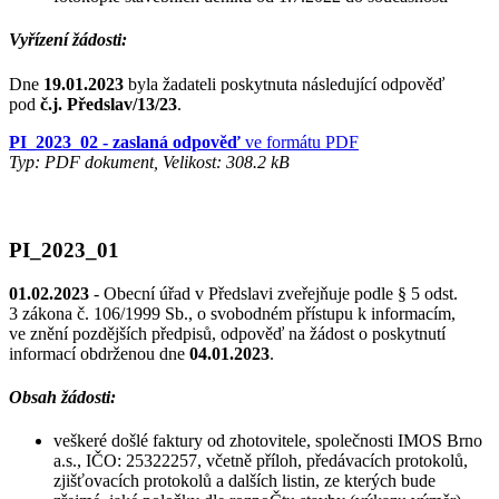
Vyřízení žádosti:
Dne
19.01.2023
byla žadateli poskytnuta následující odpověď
pod
č.j. Předslav/13/23
.
PI_2023_02 - zaslaná odpověď
ve formátu PDF
Typ: PDF dokument, Velikost: 308.2 kB
PI_2023_01
01.02.2023
- Obecní úřad v Předslavi zveřejňuje podle § 5 odst.
3 zákona č. 106/1999 Sb., o svobodném přístupu k informacím,
ve znění pozdějších předpisů, odpověď na žádost o poskytnutí
informací obdrženou dne
04.01.2023
.
Obsah žádosti:
veškeré došlé faktury od zhotovitele, společnosti IMOS Brno
a.s., IČO: 25322257, včetně příloh, předávacích protokolů,
zjišťovacích protokolů a dalších listin, ze kterých bude