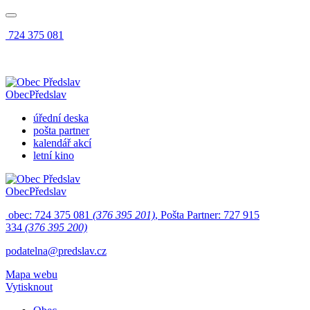
724 375 081
Obec
Předslav
úřední deska
pošta partner
kalendář akcí
letní kino
Obec
Předslav
obec: 724 375 081
(376 395 201)
, Pošta Partner: 727 915
334
(376 395 200)
podatelna@predslav.cz
Mapa webu
Vytisknout