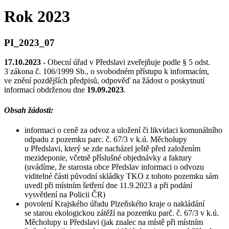
Rok 2023
PI_2023_07
17.10.2023
- Obecní úřad v Předslavi zveřejňuje podle § 5 odst.
3 zákona č. 106/1999 Sb., o svobodném přístupu k informacím,
ve znění pozdějších předpisů, odpověď na žádost o poskytnutí
informací obdrženou dne
19.09.2023
.
Obsah žádosti:
informaci o ceně za odvoz a uložení či likvidaci komunálního
odpadu z pozemku parc. č. 67/3 v k.ú. Měcholupy
u Předslavi, který se zde nacházel ještě před založením
mezideponie, včetně příslušné objednávky a faktury
(uvádíme, že starosta obce Předslav informaci o odvozu
viditelné části původní skládky TKO z tohoto pozemku sám
uvedl při místním šetření dne 11.9.2023 a při podání
vysvětlení na Policii ČR)
povolení Krajského úřadu Plzeňského kraje o nakládání
se starou ekologickou zátěží na pozemku parč. č. 67/3 v k.ú.
Měcholupy u Předslavi (jak znalec na místě při místním