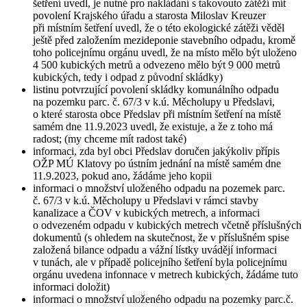
šetření uvedl, je nutné pro nakládání s takovouto zátěží mít
povolení Krajského úřadu a starosta Miloslav Kreuzer
při místním šetření uvedl, že o této ekologické zátěži věděl
ještě před založením mezideponie stavebního odpadu, kromě
toho policejnímu orgánu uvedl, že na místo mělo být uloženo
4 500 kubických metrů a odvezeno mělo být 9 000 metrů
kubických, tedy i odpad z původní skládky)
listinu potvrzující povolení skládky komunálního odpadu
na pozemku parc. č. 67/3 v k.ú. Měcholupy u Předslavi,
o které starosta obce Předslav při místním šetření na místě
samém dne 11.9.2023 uvedl, že existuje, a že z toho má
radost; (my chceme mít radost také)
informaci, zda byl obci Předslav doručen jakýkoliv přípis
OŽP MÚ Klatovy po ústním jednání na místě samém dne
11.9.2023, pokud ano, žádáme jeho kopii
informaci o množství uloženého odpadu na pozemek parc.
č. 67/3 v k.ú. Měcholupy u Předslavi v rámci stavby
kanalizace a ČOV v kubických metrech, a informaci
o odvezeném odpadu v kubických metrech včetně příslušných
dokumentů (s ohledem na skutečnost, že v příslušném spise
založená bilance odpadu a vážní lístky uvádějí informaci
v tunách, ale v případě policejního šetření byla policejnímu
orgánu uvedena infonnace v metrech kubických, žádáme tuto
informaci doložit)
informaci o množství uloženého odpadu na pozemky parc.č.