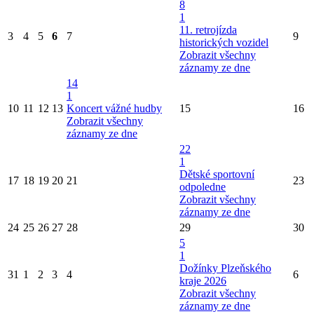
8
1
11. retrojízda
3
4
5
6
7
9
historických vozidel
Zobrazit všechny
záznamy ze dne
14
1
10
11
12
13
Koncert vážné hudby
15
16
Zobrazit všechny
záznamy ze dne
22
1
Dětské sportovní
17
18
19
20
21
23
odpoledne
Zobrazit všechny
záznamy ze dne
24
25
26
27
28
29
30
5
1
Dožínky Plzeňského
31
1
2
3
4
6
kraje 2026
Zobrazit všechny
záznamy ze dne