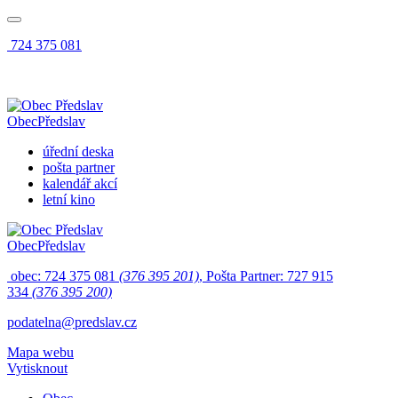
724 375 081
Obec
Předslav
úřední deska
pošta partner
kalendář akcí
letní kino
Obec
Předslav
obec: 724 375 081
(376 395 201)
, Pošta Partner: 727 915
334
(376 395 200)
podatelna@predslav.cz
Mapa webu
Vytisknout