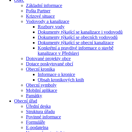
Obec
Základní informace
Pošta Partner
Krizové situace
Vodovody a kanalizace
Rozbory vody
Dokumenty týkající se kanalizace i vodovodů
Dokumenty týkající se obecních vodovodů
Dokumenty týkající se obecní kanalizace
Konkrétní a pravdivé informace o stavbě
kanalizace v Předslavi
Dotované projekty obce
Dotace poskytované obcí
Obecní kronika
Informace o kronice
Obsah kronikových knih
Obecní symboly
Mobilní aplikace
Památky
Obecní úřad
Úřední deska
Struktura úřadu
Povinné informace
Formuláře
E-podatelna