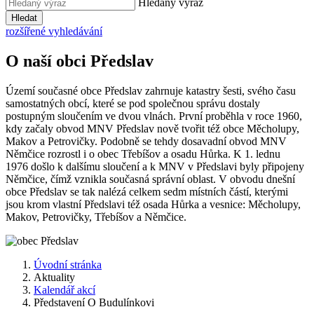
Hledaný výraz
Hledat
rozšířené vyhledávání
O naší obci Předslav
Území současné obce Předslav zahrnuje katastry šesti, svého času
samostatných obcí, které se pod společnou správu dostaly
postupným sloučením ve dvou vlnách. První proběhla v roce 1960,
kdy začaly obvod MNV Předslav nově tvořit též obce Měcholupy,
Makov a Petrovičky. Podobně se tehdy dosavadní obvod MNV
Němčice rozrostl i o obec Třebíšov a osadu Hůrka. K 1. lednu
1976 došlo k dalšímu sloučení a k MNV v Předslavi byly připojeny
Němčice, čímž vznikla současná správní oblast. V obvodu dnešní
obce Předslav se tak nalézá celkem sedm místních částí, kterými
jsou krom vlastní Předslavi též osada Hůrka a vesnice: Měcholupy,
Makov, Petrovičky, Třebíšov a Němčice.
Úvodní stránka
Aktuality
Kalendář akcí
Představení O Budulínkovi