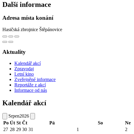
Další informace
Adresa místa konání
Hasičská zbrojnice Štěpánovice
Aktuality
Kalendář akcí
Zpravodaj
Letní kino
Zveřejněné informace
Reportáže z akcí
Informace od nás
Kalendář akcí
Srpen
2026
Po
Út
St
Čt
Pá
So
Ne
27
28
29
30
31
1
2