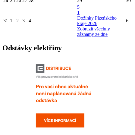
24
25
26
27
28
29
30
5
1
Dožínky Plzeňského
31
1
2
3
4
6
kraje 2026
Zobrazit všechny
záznamy ze dne
Odstávky elektřiny