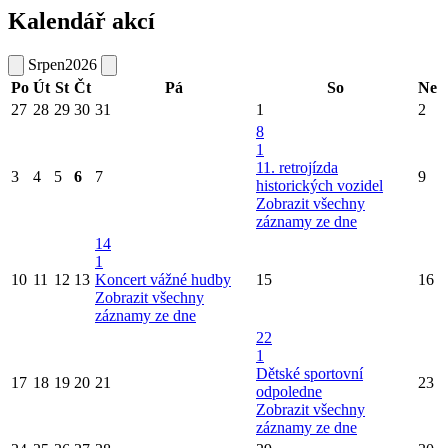
Kalendář akcí
Srpen
2026
Po
Út
St
Čt
Pá
So
Ne
27
28
29
30
31
1
2
8
1
11. retrojízda
3
4
5
6
7
9
historických vozidel
Zobrazit všechny
záznamy ze dne
14
1
10
11
12
13
Koncert vážné hudby
15
16
Zobrazit všechny
záznamy ze dne
22
1
Dětské sportovní
17
18
19
20
21
23
odpoledne
Zobrazit všechny
záznamy ze dne