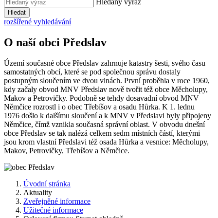
Hledaný výraz
Hledat
rozšířené vyhledávání
O naší obci Předslav
Území současné obce Předslav zahrnuje katastry šesti, svého času
samostatných obcí, které se pod společnou správu dostaly
postupným sloučením ve dvou vlnách. První proběhla v roce 1960,
kdy začaly obvod MNV Předslav nově tvořit též obce Měcholupy,
Makov a Petrovičky. Podobně se tehdy dosavadní obvod MNV
Němčice rozrostl i o obec Třebíšov a osadu Hůrka. K 1. lednu
1976 došlo k dalšímu sloučení a k MNV v Předslavi byly připojeny
Němčice, čímž vznikla současná správní oblast. V obvodu dnešní
obce Předslav se tak nalézá celkem sedm místních částí, kterými
jsou krom vlastní Předslavi též osada Hůrka a vesnice: Měcholupy,
Makov, Petrovičky, Třebíšov a Němčice.
Úvodní stránka
Aktuality
Zveřejněné informace
Užitečné informace