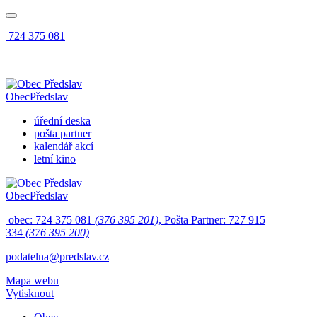
724 375 081
Obec
Předslav
úřední deska
pošta partner
kalendář akcí
letní kino
Obec
Předslav
obec: 724 375 081
(376 395 201)
, Pošta Partner: 727 915
334
(376 395 200)
podatelna@predslav.cz
Mapa webu
Vytisknout