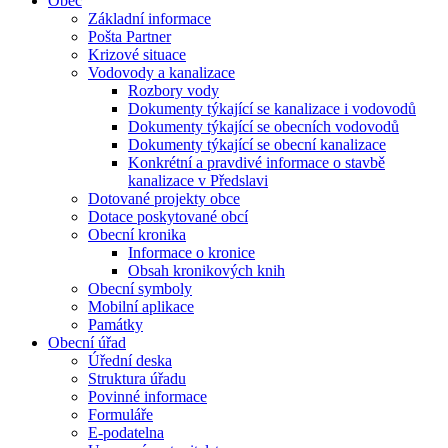
Obec
Základní informace
Pošta Partner
Krizové situace
Vodovody a kanalizace
Rozbory vody
Dokumenty týkající se kanalizace i vodovodů
Dokumenty týkající se obecních vodovodů
Dokumenty týkající se obecní kanalizace
Konkrétní a pravdivé informace o stavbě
kanalizace v Předslavi
Dotované projekty obce
Dotace poskytované obcí
Obecní kronika
Informace o kronice
Obsah kronikových knih
Obecní symboly
Mobilní aplikace
Památky
Obecní úřad
Úřední deska
Struktura úřadu
Povinné informace
Formuláře
E-podatelna