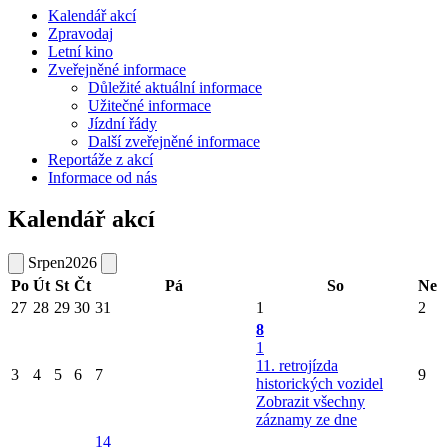
Kalendář akcí
Zpravodaj
Letní kino
Zveřejněné informace
Důležité aktuální informace
Užitečné informace
Jízdní řády
Další zveřejněné informace
Reportáže z akcí
Informace od nás
Kalendář akcí
Srpen
2026
Po
Út
St
Čt
Pá
So
Ne
27
28
29
30
31
1
2
8
1
11. retrojízda
3
4
5
6
7
9
historických vozidel
Zobrazit všechny
záznamy ze dne
14