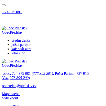
724 375 081
Obec
Předslav
úřední deska
pošta partner
kalendář akcí
letní kino
Obec
Předslav
obec: 724 375 081
(376 395 201)
, Pošta Partner: 727 915
334
(376 395 200)
podatelna@predslav.cz
Mapa webu
Vytisknout