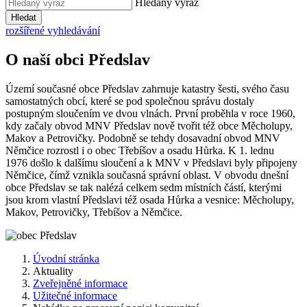
Hledaný výraz
Hledat
rozšířené vyhledávání
O naší obci Předslav
Území současné obce Předslav zahrnuje katastry šesti, svého času
samostatných obcí, které se pod společnou správu dostaly
postupným sloučením ve dvou vlnách. První proběhla v roce 1960,
kdy začaly obvod MNV Předslav nově tvořit též obce Měcholupy,
Makov a Petrovičky. Podobně se tehdy dosavadní obvod MNV
Němčice rozrostl i o obec Třebíšov a osadu Hůrka. K 1. lednu
1976 došlo k dalšímu sloučení a k MNV v Předslavi byly připojeny
Němčice, čímž vznikla současná správní oblast. V obvodu dnešní
obce Předslav se tak nalézá celkem sedm místních částí, kterými
jsou krom vlastní Předslavi též osada Hůrka a vesnice: Měcholupy,
Makov, Petrovičky, Třebíšov a Němčice.
Úvodní stránka
Aktuality
Zveřejněné informace
Užitečné informace