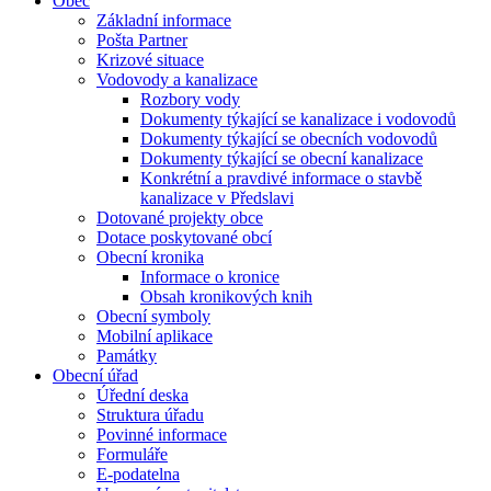
Obec
Základní informace
Pošta Partner
Krizové situace
Vodovody a kanalizace
Rozbory vody
Dokumenty týkající se kanalizace i vodovodů
Dokumenty týkající se obecních vodovodů
Dokumenty týkající se obecní kanalizace
Konkrétní a pravdivé informace o stavbě
kanalizace v Předslavi
Dotované projekty obce
Dotace poskytované obcí
Obecní kronika
Informace o kronice
Obsah kronikových knih
Obecní symboly
Mobilní aplikace
Památky
Obecní úřad
Úřední deska
Struktura úřadu
Povinné informace
Formuláře
E-podatelna