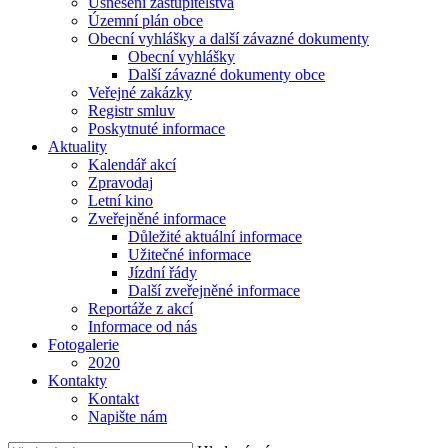
Usnesení zastupitelstva
Územní plán obce
Obecní vyhlášky a další závazné dokumenty
Obecní vyhlášky
Další závazné dokumenty obce
Veřejné zakázky
Registr smluv
Poskytnuté informace
Aktuality
Kalendář akcí
Zpravodaj
Letní kino
Zveřejněné informace
Důležité aktuální informace
Užitečné informace
Jízdní řády
Další zveřejněné informace
Reportáže z akcí
Informace od nás
Fotogalerie
2020
Kontakty
Kontakt
Napište nám