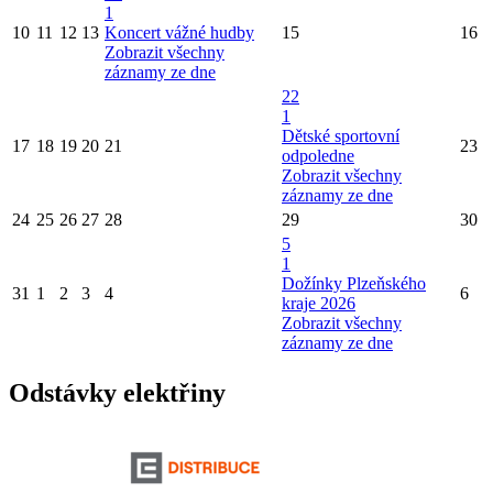
1
10
11
12
13
Koncert vážné hudby
15
16
Zobrazit všechny
záznamy ze dne
22
1
Dětské sportovní
17
18
19
20
21
23
odpoledne
Zobrazit všechny
záznamy ze dne
24
25
26
27
28
29
30
5
1
Dožínky Plzeňského
31
1
2
3
4
6
kraje 2026
Zobrazit všechny
záznamy ze dne
Odstávky elektřiny