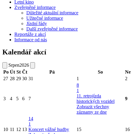
Letní kino
Zveřejněné informace
Důležité aktuální informace
Užitečné informace
Jízdní řády
Další zveřejněné informace
Reportáže z akcí
Informace od nás
Kalendář akcí
Srpen
2026
Po
Út
St
Čt
Pá
So
Ne
27
28
29
30
31
1
2
8
1
11. retrojízda
3
4
5
6
7
9
historických vozidel
Zobrazit všechny
záznamy ze dne
14
1
10
11
12
13
Koncert vážné hudby
15
16