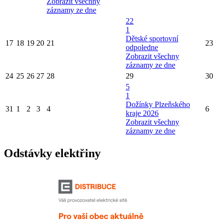
Zobrazit všechny
záznamy ze dne
22
1
Dětské sportovní
17
18
19
20
21
23
odpoledne
Zobrazit všechny
záznamy ze dne
24
25
26
27
28
29
30
5
1
Dožínky Plzeňského
31
1
2
3
4
6
kraje 2026
Zobrazit všechny
záznamy ze dne
Odstávky elektřiny