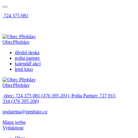
724 375 081
Obec
Předslav
úřední deska
pošta partner
kalendář akcí
letní kino
Obec
Předslav
obec: 724 375 081
(376 395 201)
, Pošta Partner: 727 915
334
(376 395 200)
podatelna@predslav.cz
Mapa webu
Vytisknout