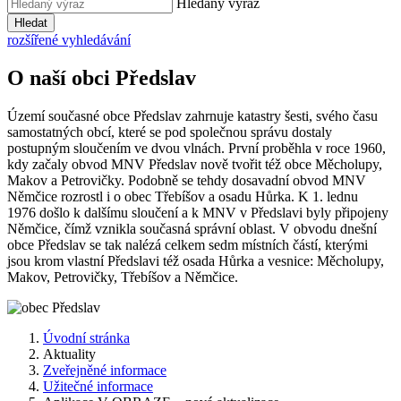
Hledaný výraz
Hledat
rozšířené vyhledávání
O naší obci Předslav
Území současné obce Předslav zahrnuje katastry šesti, svého času
samostatných obcí, které se pod společnou správu dostaly
postupným sloučením ve dvou vlnách. První proběhla v roce 1960,
kdy začaly obvod MNV Předslav nově tvořit též obce Měcholupy,
Makov a Petrovičky. Podobně se tehdy dosavadní obvod MNV
Němčice rozrostl i o obec Třebíšov a osadu Hůrka. K 1. lednu
1976 došlo k dalšímu sloučení a k MNV v Předslavi byly připojeny
Němčice, čímž vznikla současná správní oblast. V obvodu dnešní
obce Předslav se tak nalézá celkem sedm místních částí, kterými
jsou krom vlastní Předslavi též osada Hůrka a vesnice: Měcholupy,
Makov, Petrovičky, Třebíšov a Němčice.
Úvodní stránka
Aktuality
Zveřejněné informace
Užitečné informace