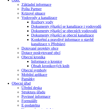
Obec
Základní informace
Pošta Partner
Krizové situace
Vodovody a kanalizace
Rozbory vody
Dokumenty týkající se kanalizace i vodovodů
Dokumenty týkající se obecních vodovodů
Dokumenty týkající se obecní kanalizace
Konkrétní a pravdivé informace o stavbě
kanalizace v Předslavi
Dotované projekty obce
Dotace poskytované obcí
Obecní kronika
Informace o kronice
Obsah kronikových knih
Obecní symboly
Mobilní aplikace
Památky
Obecní úřad
Úřední deska
Struktura úřadu
Povinné informace
Formuláře
E-podatelna