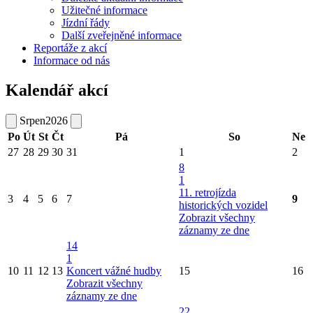
Užitečné informace
Jízdní řády
Další zveřejněné informace
Reportáže z akcí
Informace od nás
Kalendář akcí
Srpen
2026
Po
Út
St
Čt
Pá
So
Ne
27
28
29
30
31
1
2
8
1
11. retrojízda
3
4
5
6
7
9
historických vozidel
Zobrazit všechny
záznamy ze dne
14
1
10
11
12
13
Koncert vážné hudby
15
16
Zobrazit všechny
záznamy ze dne
22