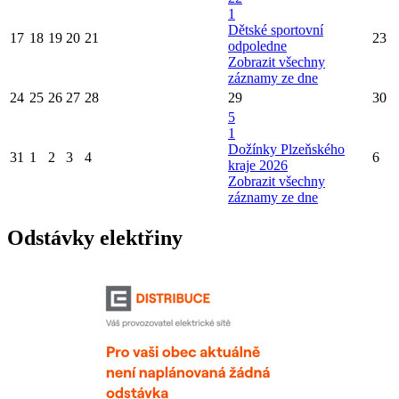
1
Dětské sportovní
17
18
19
20
21
23
odpoledne
Zobrazit všechny
záznamy ze dne
24
25
26
27
28
29
30
5
1
Dožínky Plzeňského
31
1
2
3
4
6
kraje 2026
Zobrazit všechny
záznamy ze dne
Odstávky elektřiny