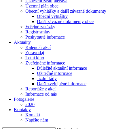
Usnesení zastupitelstva
Územní plán obce
Obecní vyhlášky a další závazné dokumenty
Obecní vyhlášky
Další závazné dokumenty obce
Veřejné zakázky
Registr smluv
Poskytnuté informace
Aktuality
Kalendář akcí
Zpravodaj
Letní kino
Zveřejněné informace
Důležité aktuální informace
Užitečné informace
Jízdní řády
Další zveřejněné informace
Reportáže z akcí
Informace od nás
Fotogalerie
2020
Kontakty
Kontakt
Napište nám