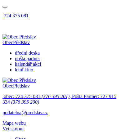
724 375 081
Obec
Předslav
úřední deska
pošta partner
kalendář akcí
letní kino
Obec
Předslav
obec: 724 375 081
(376 395 201)
, Pošta Partner: 727 915
334
(376 395 200)
podatelna@predslav.cz
Mapa webu
Vytisknout