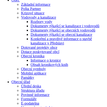
Obec
Základní informace
Pošta Partner
Krizové situace
Vodovody a kanalizace
Rozbory vody
Dokumenty týkající se kanalizace i vodovodů
Dokumenty týkající se obecních vodovodů
Dokumenty týkající se obecní kanalizace
Konkrétní a pravdivé informace o stavbě
kanalizace v Předslavi
Dotované projekty obce
Dotace poskytované obcí
Obecní kronika
Informace o kronice
Obsah kronikových knih
Obecní symboly
Mobilní aplikace
Památky
Obecní úřad
Úřední deska
Struktura úřadu
Povinné informace
Formuláře
E-podatelna