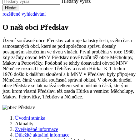
Hledaný výraz
Hledat
rozšířené vyhledávání
O naší obci Předslav
Území současné obce Předslav zahrnuje katastry šesti, svého času
samostatných obcí, které se pod společnou správu dostaly
postupným sloučením ve dvou vlnách. První proběhla v roce 1960,
kdy začaly obvod MNV Předslav nově tvořit též obce Měcholupy,
Makov a Petrovičky. Podobně se tehdy dosavadní obvod MNV
Němčice rozrostl i o obec Třebíšov a osadu Hůrka. K 1. lednu
1976 došlo k dalšímu sloučení a k MNV v Předslavi byly připojeny
Němčice, čímž vznikla současná správní oblast. V obvodu dnešní
obce Předslav se tak nalézá celkem sedm místních částí, kterými
jsou krom vlastní Předslavi též osada Hůrka a vesnice: Měcholupy,
Makov, Petrovičky, Třebíšov a Němčice.
Úvodní stránka
Aktuality
Zveřejněné informace
Důležité aktuální informace