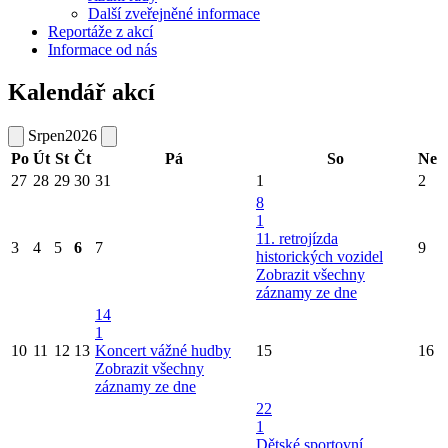
Další zveřejněné informace
Reportáže z akcí
Informace od nás
Kalendář akcí
Srpen
2026
Po
Út
St
Čt
Pá
So
Ne
27
28
29
30
31
1
2
8
1
11. retrojízda
3
4
5
6
7
9
historických vozidel
Zobrazit všechny
záznamy ze dne
14
1
10
11
12
13
Koncert vážné hudby
15
16
Zobrazit všechny
záznamy ze dne
22
1
Dětské sportovní