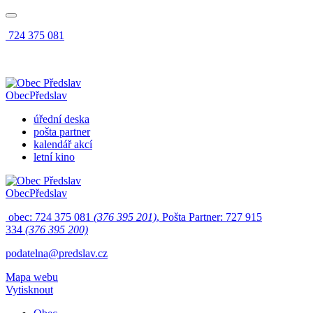
724 375 081
Obec
Předslav
úřední deska
pošta partner
kalendář akcí
letní kino
Obec
Předslav
obec: 724 375 081
(376 395 201)
, Pošta Partner: 727 915
334
(376 395 200)
podatelna@predslav.cz
Mapa webu
Vytisknout