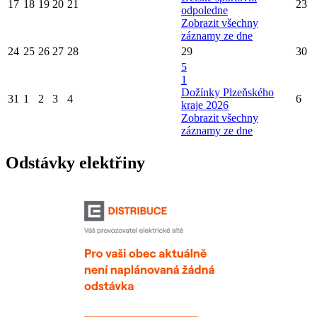
17
18
19
20
21
23
odpoledne
Zobrazit všechny
záznamy ze dne
24
25
26
27
28
29
30
5
1
Dožínky Plzeňského
31
1
2
3
4
6
kraje 2026
Zobrazit všechny
záznamy ze dne
Odstávky elektřiny