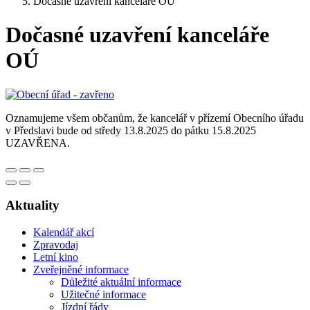
Dočasné uzavření kanceláře OÚ
Dočasné uzavření kanceláře
OÚ
Oznamujeme všem občanům, že kancelář v přízemí Obecního úřadu
v Předslavi bude od středy 13.8.2025 do pátku 15.8.2025
UZAVŘENA.
Aktuality
Kalendář akcí
Zpravodaj
Letní kino
Zveřejněné informace
Důležité aktuální informace
Užitečné informace
Jízdní řády