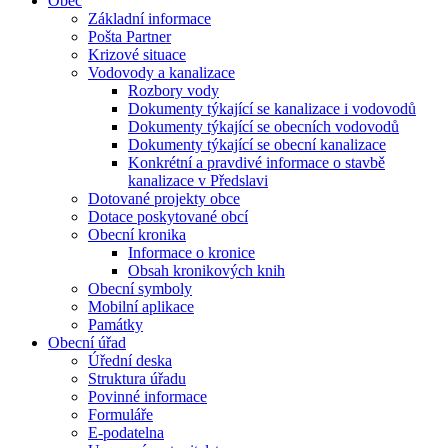
Obec
Základní informace
Pošta Partner
Krizové situace
Vodovody a kanalizace
Rozbory vody
Dokumenty týkající se kanalizace i vodovodů
Dokumenty týkající se obecních vodovodů
Dokumenty týkající se obecní kanalizace
Konkrétní a pravdivé informace o stavbě
kanalizace v Předslavi
Dotované projekty obce
Dotace poskytované obcí
Obecní kronika
Informace o kronice
Obsah kronikových knih
Obecní symboly
Mobilní aplikace
Památky
Obecní úřad
Úřední deska
Struktura úřadu
Povinné informace
Formuláře
E-podatelna