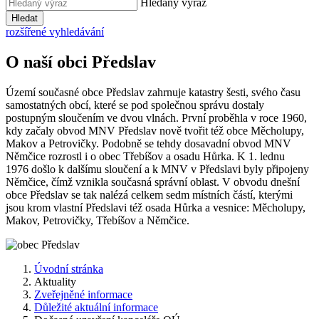
Hledaný výraz
Hledat
rozšířené vyhledávání
O naší obci Předslav
Území současné obce Předslav zahrnuje katastry šesti, svého času
samostatných obcí, které se pod společnou správu dostaly
postupným sloučením ve dvou vlnách. První proběhla v roce 1960,
kdy začaly obvod MNV Předslav nově tvořit též obce Měcholupy,
Makov a Petrovičky. Podobně se tehdy dosavadní obvod MNV
Němčice rozrostl i o obec Třebíšov a osadu Hůrka. K 1. lednu
1976 došlo k dalšímu sloučení a k MNV v Předslavi byly připojeny
Němčice, čímž vznikla současná správní oblast. V obvodu dnešní
obce Předslav se tak nalézá celkem sedm místních částí, kterými
jsou krom vlastní Předslavi též osada Hůrka a vesnice: Měcholupy,
Makov, Petrovičky, Třebíšov a Němčice.
Úvodní stránka
Aktuality
Zveřejněné informace
Důležité aktuální informace