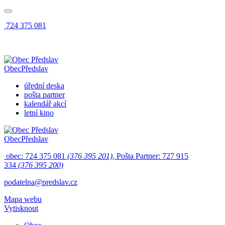
724 375 081
Obec
Předslav
úřední deska
pošta partner
kalendář akcí
letní kino
Obec
Předslav
obec: 724 375 081
(376 395 201)
, Pošta Partner: 727 915
334
(376 395 200)
podatelna@predslav.cz
Mapa webu
Vytisknout