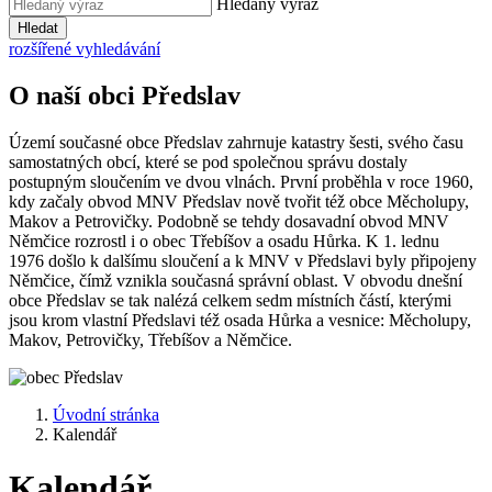
Hledaný výraz
Hledat
rozšířené vyhledávání
O naší obci Předslav
Území současné obce Předslav zahrnuje katastry šesti, svého času
samostatných obcí, které se pod společnou správu dostaly
postupným sloučením ve dvou vlnách. První proběhla v roce 1960,
kdy začaly obvod MNV Předslav nově tvořit též obce Měcholupy,
Makov a Petrovičky. Podobně se tehdy dosavadní obvod MNV
Němčice rozrostl i o obec Třebíšov a osadu Hůrka. K 1. lednu
1976 došlo k dalšímu sloučení a k MNV v Předslavi byly připojeny
Němčice, čímž vznikla současná správní oblast. V obvodu dnešní
obce Předslav se tak nalézá celkem sedm místních částí, kterými
jsou krom vlastní Předslavi též osada Hůrka a vesnice: Měcholupy,
Makov, Petrovičky, Třebíšov a Němčice.
Úvodní stránka
Kalendář
Kalendář