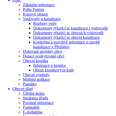
Obec
Základní informace
Pošta Partner
Krizové situace
Vodovody a kanalizace
Rozbory vody
Dokumenty týkající se kanalizace i vodovodů
Dokumenty týkající se obecních vodovodů
Dokumenty týkající se obecní kanalizace
Konkrétní a pravdivé informace o stavbě
kanalizace v Předslavi
Dotované projekty obce
Dotace poskytované obcí
Obecní kronika
Informace o kronice
Obsah kronikových knih
Obecní symboly
Mobilní aplikace
Památky
Obecní úřad
Úřední deska
Struktura úřadu
Povinné informace
Formuláře
E-podatelna