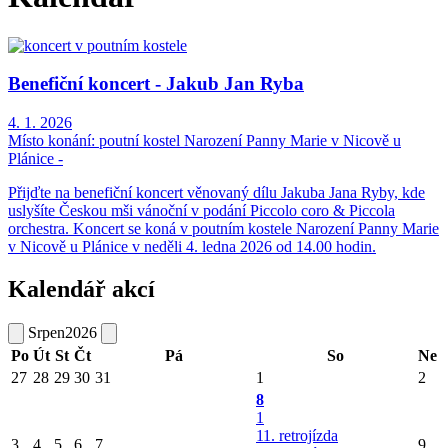
Benefiční koncert - Jakub Jan Ryba
4. 1. 2026
Místo konání:
poutní kostel Narození Panny Marie v Nicově u
Plánice -
Přijďte na benefiční koncert věnovaný dílu Jakuba Jana Ryby, kde
uslyšíte Českou mši vánoční v podání Piccolo coro & Piccola
orchestra. Koncert se koná v poutním kostele Narození Panny Marie
v Nicově u Plánice v neděli 4. ledna 2026 od 14.00 hodin.
Kalendář akcí
Srpen
2026
Po
Út
St
Čt
Pá
So
Ne
27
28
29
30
31
1
2
8
1
11. retrojízda
3
4
5
6
7
9