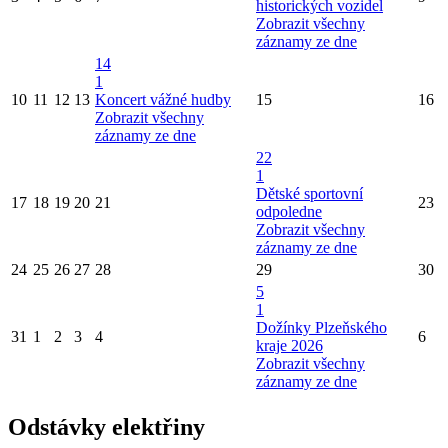
historických vozidel
Zobrazit všechny
záznamy ze dne
14
1
10
11
12
13
Koncert vážné hudby
15
16
Zobrazit všechny
záznamy ze dne
22
1
Dětské sportovní
17
18
19
20
21
23
odpoledne
Zobrazit všechny
záznamy ze dne
24
25
26
27
28
29
30
5
1
Dožínky Plzeňského
31
1
2
3
4
6
kraje 2026
Zobrazit všechny
záznamy ze dne
Odstávky elektřiny